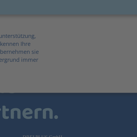
unterstützung,
 kennen Ihre
übernehmen sie
ntergrund immer
ie
tnern.