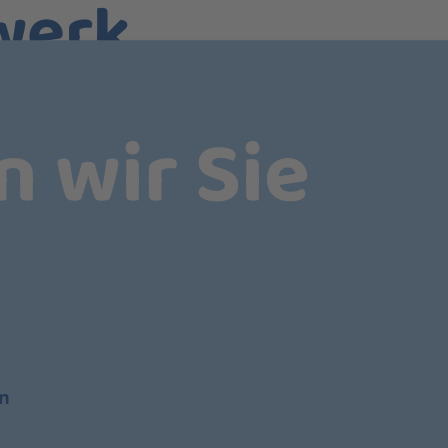
werk.
n Netzwerk kann von sich behaupten,
 Seit fast 25 Jahren haben wir es uns auf
n wir Sie
rstützen, was für sie wirklich zählt: die
und dabei immer unabhängig zu bleiben.
Und bringen unsere Partner weiter. Mit
und hervorragenden Serviceleistungen.
en