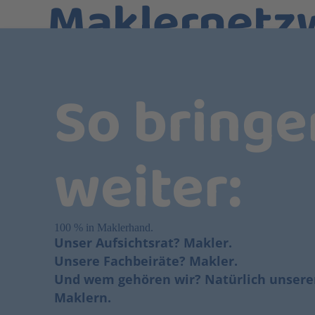
Maklernetz
Klar, Maklerpools gibt es viele. Aber nur ei
wirklich durch Makler-Augen zu blicken – wir.
So bringe
die Fahne geschrieben, Makler bei dem zu unte
besten Lösungen für ihre Kunden zu finden 
weiter:
Dabei reden wir nicht nur, wir machen auch. 
hoher Produktqualität, fachlicher Expertise 
100 % in Maklerhand.
Unser Aufsichtsrat? Makler.
Unsere Fachbeiräte? Makler.
Und wem gehören wir? Natürlich unser
Maklern.