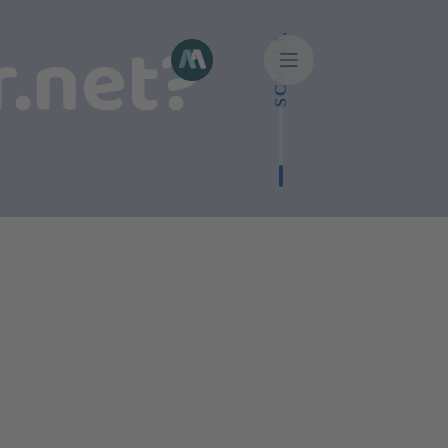
.net?
SCROLL