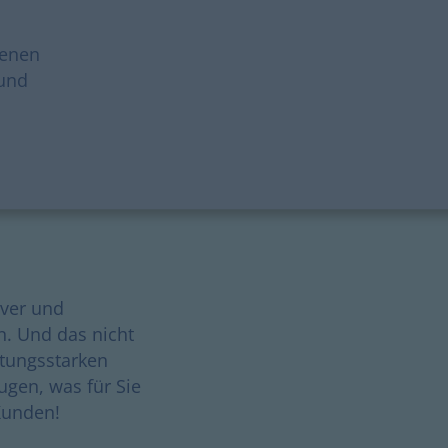
denen
 und
over und
n. Und das nicht
tungsstarken
ugen, was für Sie
 Kunden!