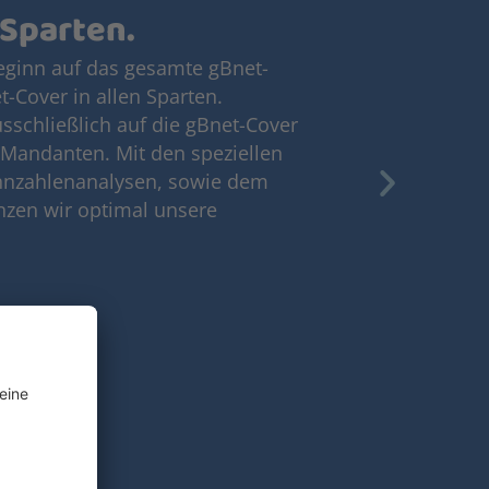
 Sparten.
Beginn auf das gesamte gBnet-
t-Cover in allen Sparten.
sschließlich auf die gBnet-Cover
 Mandanten. Mit den speziellen
ennzahlenanalysen, sowie dem
nzen wir optimal unsere