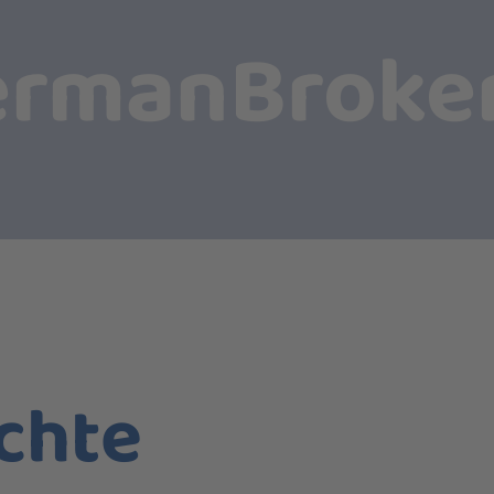
rmanBroker
echte