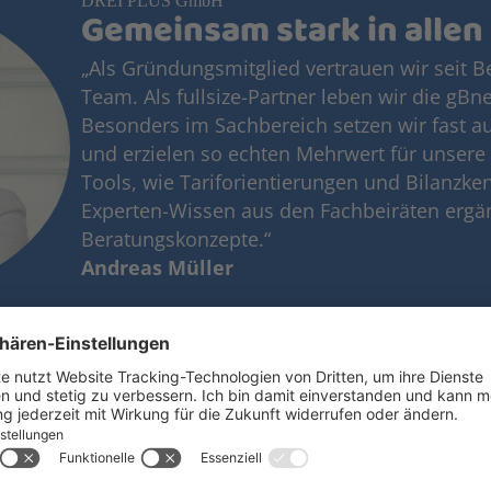
DREI PLUS GmbH
Gemeinsam stark in allen
„Als Gründungsmitglied vertrauen wir seit 
Team. Als fullsize-Partner leben wir die gBne
Besonders im Sachbereich setzen wir fast au
und erzielen so echten Mehrwert für unsere
Tools, wie Tariforientierungen und Bilanzk
Experten-Wissen aus den Fachbeiräten ergä
Beratungskonzepte.“
Andreas Müller